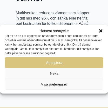
Markiser kan reducera värmen som släpper
in ditt hus med 95% och sänka eller helt ta
bort kostnaden för luftkonditionering. På så
vis kan du spara pengar över tid med
Hantera samtycke
markiser.
För att ge en bra upplevelse använder vi teknik som cookies för att lagra
och/eller komma åt enhetsinformation. När du samtycker till dessa tekniker
kan vi behandla data som surfbeteende eller unika ID:n på denna
webbplats. Om du inte samtycker eller om du återkallar ditt samtycke kan
detta påverka vissa funktioner negativt.
BOKA GRATIS HEMBESÖK I
Acceptera
SUNNE
Neka
Visa preferenser