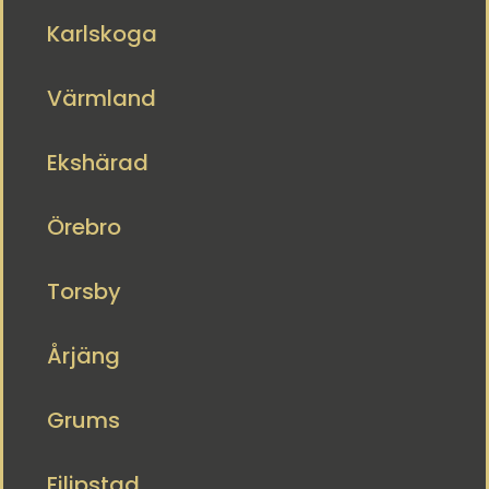
Karlskoga
Värmland
Ekshärad
Örebro
Torsby
Årjäng
Grums
Filipstad