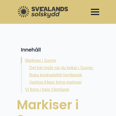
Invigning av vårt showroom –
Unika öppningserbjudanden t.o.m 30 april
Innehåll
Markiser i Sunne
Det här ingår när du bokar i Sunne:
Boka kostnadsfritt hembesök
Vanliga frågor kring markiser
Vi finns i hela Värmland
Markiser i