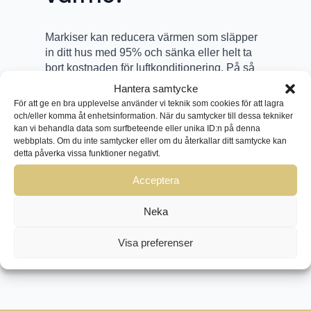
Markiser kan reducera värmen som släpper
in ditt hus med 95% och sänka eller helt ta
bort kostnaden för luftkonditionering. På så
vis kan du spara pengar över tid med
Hantera samtycke
markiser.
För att ge en bra upplevelse använder vi teknik som cookies för att lagra
och/eller komma åt enhetsinformation. När du samtycker till dessa tekniker
kan vi behandla data som surfbeteende eller unika ID:n på denna
webbplats. Om du inte samtycker eller om du återkallar ditt samtycke kan
detta påverka vissa funktioner negativt.
BOKA GRATIS HEMBESÖK I
Acceptera
NORA
Neka
Visa preferenser