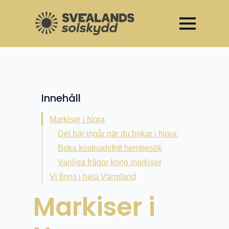
Invigning av vårt showroom –
Unika öppningserbjudanden t.o.m 30 april
Innehåll
Markiser i Nora
Det här ingår när du bokar i Nora:
Boka kostnadsfritt hembesök
Vanliga frågor kring markiser
Vi finns i hela Värmland
Markiser i