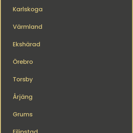
Karlskoga
Värmland
Ekshärad
Örebro
Torsby
Årjäng
Grums
Filipstad