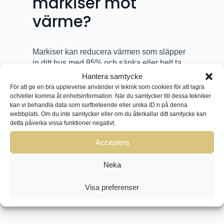
markiser mot
värme?
Markiser kan reducera värmen som släpper
in ditt hus med 95% och sänka eller helt ta
bort kostnaden för luftkonditionering. På så
Hantera samtycke
vis kan du spara pengar över tid med
För att ge en bra upplevelse använder vi teknik som cookies för att lagra
markiser.
och/eller komma åt enhetsinformation. När du samtycker till dessa tekniker
kan vi behandla data som surfbeteende eller unika ID:n på denna
webbplats. Om du inte samtycker eller om du återkallar ditt samtycke kan
detta påverka vissa funktioner negativt.
Acceptera
BOKA GRATIS HEMBESÖK I
MARIESTAD
Neka
Visa preferenser