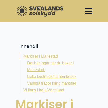
Invigning av vårt showroom –
Unika öppningserbjudanden t.o.m 30 april
Innehåll
Markiser i Mariestad
Det här ingår när du bokar i
Mariestad:
Boka kostnadsfritt hembesök
Vanliga frågor kring markiser
Vi finns i hela Värmland
Markiser i