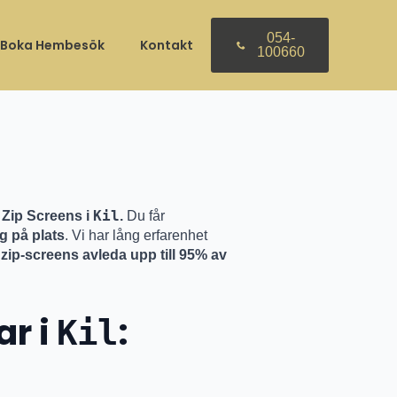
30 april
054-
Boka Hembesök
Kontakt
100660
Kil
 Zip Screens i
.
Du får
g på plats
. Vi har lång erfarenhet
zip-screens avleda upp till 95% av
ar i
:
Kil