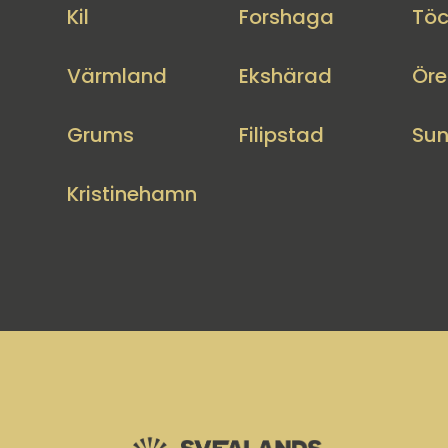
Kil
Forshaga
Töc
Värmland
Ekshärad
Öre
Grums
Filipstad
Su
Kristinehamn