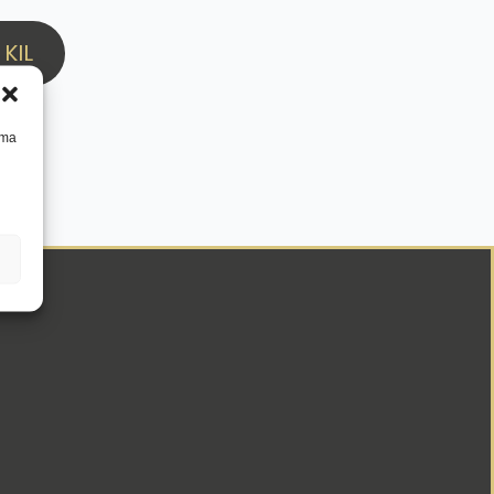
KIL
mma