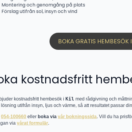
Montering och genomgång på plats
Förslag utifrån sol, insyn och vind
BOKA GRATIS HEMBESÖK I 
oka kostnadsfritt hemb
Kil
rbjuder kostnadsfritt hembesök i
med rådgivning och måttning
 lösning utifrån insyn, ljus och värme, så att resultatet passar din
g
054-100660
eller
boka via
vår bokningssida
. Vill du ha pris
rågan via
vårat formulär
.