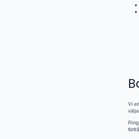
B
Vi e
välja
Rin
förf