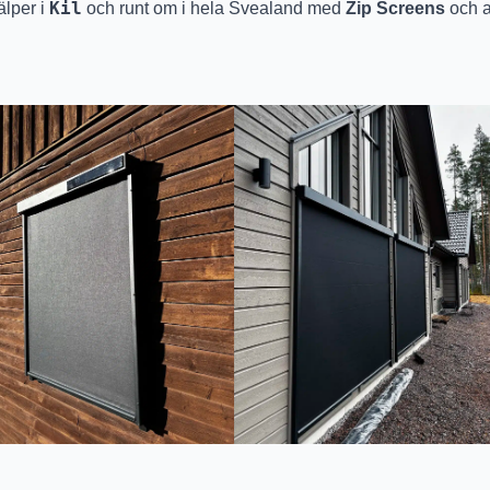
Kil
älper i
och runt om i hela Svealand med
Zip Screens
och a