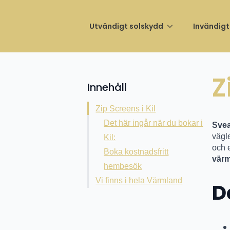
Invigni
Utvändigt solskydd
Invändigt
Z
Innehåll
Zip Screens i Kil
Det här ingår när du bokar i
Svea
vägle
Kil:
och 
Boka kostnadsfritt
vär
hembesök
Vi finns i hela Värmland
D