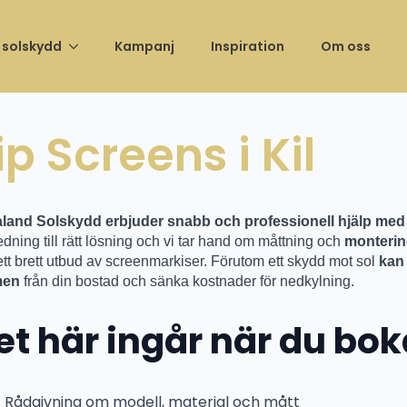
ng av vårt showroom –
Unika öppningserbjudanden t.o.m 
 solskydd
Kampanj
Inspiration
Om oss
ip Screens i Kil
land Solskydd erbjuder snabb och professionell hjälp med
dning till rätt lösning och vi tar hand om måttning och
monterin
ett brett utbud av screenmarkiser. Förutom ett skydd mot sol
kan 
men
från din bostad och sänka kostnader för nedkylning.
et här ingår när du bok
Rådgivning om modell, material och mått