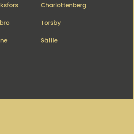
ksfors
Charlottenberg
bro
Torsby
nne
Säffle