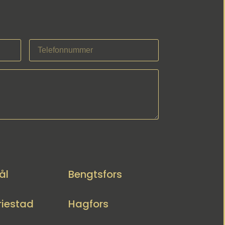
ål
Bengtsfors
iestad
Hagfors