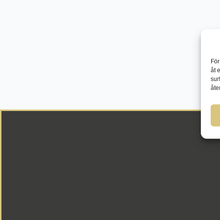
För
åt 
sur
åte