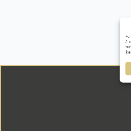
För
åt 
sur
åte