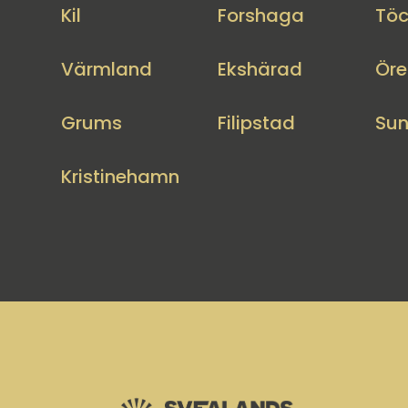
Kil
Forshaga
Töc
Värmland
Ekshärad
Öre
Grums
Filipstad
Su
Kristinehamn