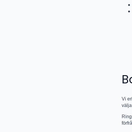
B
Vi e
välja
Rin
förf