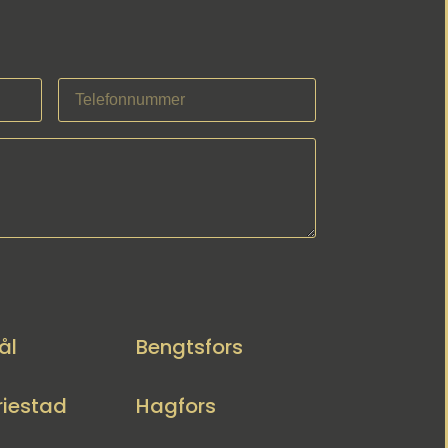
ål
Bengtsfors
iestad
Hagfors