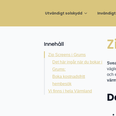
Invigni
Utvändigt solskydd
Invändigt
Z
Innehåll
Zip Screens i Grums
Det här ingår när du bokar i
Svea
vägle
Grums:
och 
Boka kostnadsfritt
vär
hembesök
Vi finns i hela Värmland
D