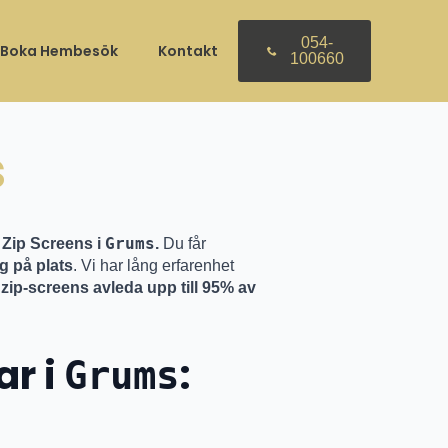
30 april
054-
Boka Hembesök
Kontakt
100660
s
Grums
 Zip Screens i
.
Du får
g på plats
. Vi har lång erfarenhet
zip-screens avleda upp till 95% av
ar i
:
Grums