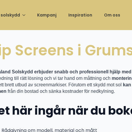
ng av vårt showroom –
Unika öppningserbjudanden t.o.m 
 solskydd
Kampanj
Inspiration
Om oss
ip Screens i Grum
land Solskydd erbjuder snabb och professionell hjälp med
dning till rätt lösning och vi tar hand om måttning och
monterin
ett brett utbud av screenmarkiser. Förutom ett skydd mot sol
kan 
men
från din bostad och sänka kostnader för nedkylning.
et här ingår när du bok
Rådgivning om modell, material och mått