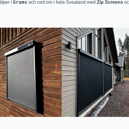
Grums
älper i
och runt om i hela Svealand med
Zip Screens
oc