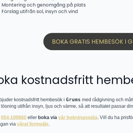
Montering och genomgång på plats
Förslag utifrån sol, insyn och vind
BOKA GRATIS HEMBESÖK I 
oka kostnadsfritt hemb
Grums
rbjuder kostnadsfritt hembesök i
med rådgivning och måttn
 lösning utifrån insyn, ljus och värme, så att resultatet passar din
g
054-100660
eller
boka via
vår bokningssida
. Vill du ha pris
rågan via
vårat formulär
.