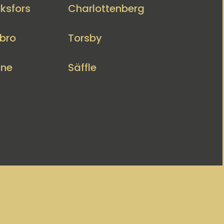
ksfors
Charlottenberg
bro
Torsby
nne
Säffle