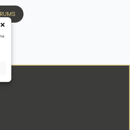
GRUMS
mma