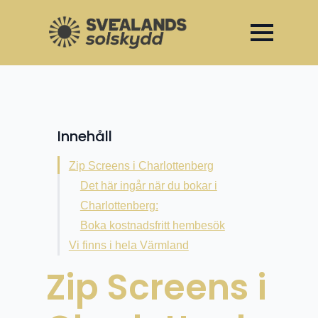
Invigning av vårt showroom –
Unika öppningserbjudanden t.o.m 30 april
Innehåll
Zip Screens i Charlottenberg
Det här ingår när du bokar i
Charlottenberg:
Boka kostnadsfritt hembesök
Vi finns i hela Värmland
Zip Screens i