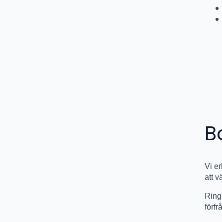
B
Vi e
att v
Rin
förf