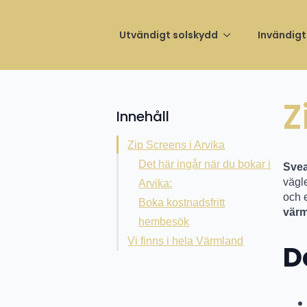
Invigni
Utvändigt solskydd
Invändigt
Z
Innehåll
Zip Screens i Arvika
Det här ingår när du bokar i
Svea
vägle
Arvika:
och 
Boka kostnadsfritt
vär
hembesök
Vi finns i hela Värmland
D