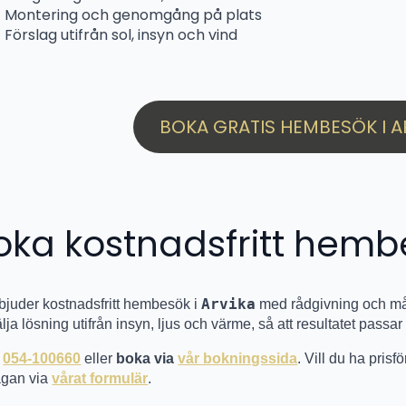
Montering och genomgång på plats
Förslag utifrån sol, insyn och vind
BOKA GRATIS HEMBESÖK I A
oka kostnadsfritt hemb
Arvika
rbjuder kostnadsfritt hembesök i
med rådgivning och måt
älja lösning utifrån insyn, ljus och värme, så att resultatet passar
g
054-100660
eller
boka via
vår bokningssida
. Vill du ha pris
rågan via
vårat formulär
.