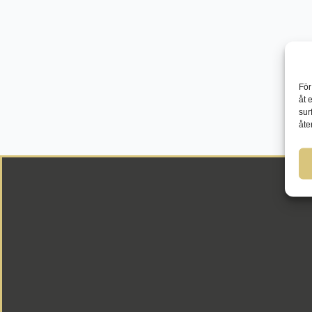
För
åt 
sur
åte