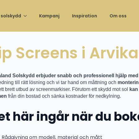
ng av vårt showroom –
Unika öppningserbjudanden t.o.m 
 solskydd
Kampanj
Inspiration
Om oss
ip Screens i Arvika
land Solskydd erbjuder snabb och professionell hjälp med
dning till rätt lösning och vi tar hand om måttning och
monterin
ett brett utbud av screenmarkiser. Förutom ett skydd mot sol
kan 
men
från din bostad och sänka kostnader för nedkylning.
et här ingår när du bok
Rådgivning om modell, material och mått