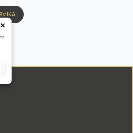
RVIKA
mma