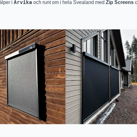
Arvika
älper i
och runt om i hela Svealand med
Zip Screens
o