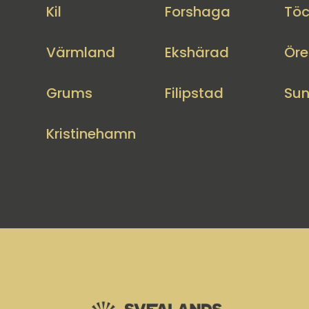
Kil
Forshaga
Töc
Värmland
Ekshärad
Öre
Grums
Filipstad
Su
Kristinehamn