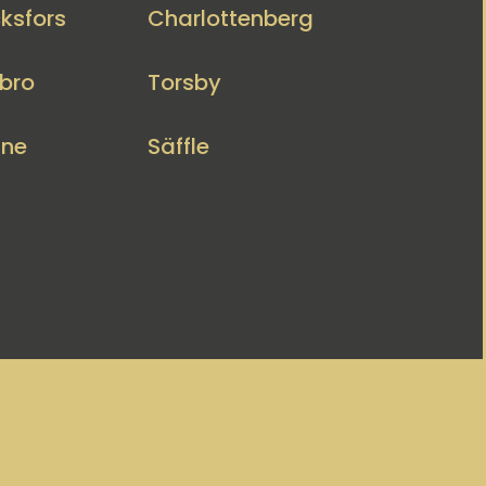
ksfors
Charlottenberg
bro
Torsby
nne
Säffle