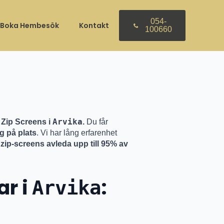
30 april
054-
Boka Hembesök
Kontakt
100660
Arvika
 Zip Screens i
.
Du får
g på plats
. Vi har lång erfarenhet
zip-screens avleda upp till 95% av
ar i
:
Arvika