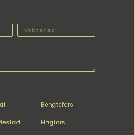
ål
Bengtsfors
iestad
Hagfors